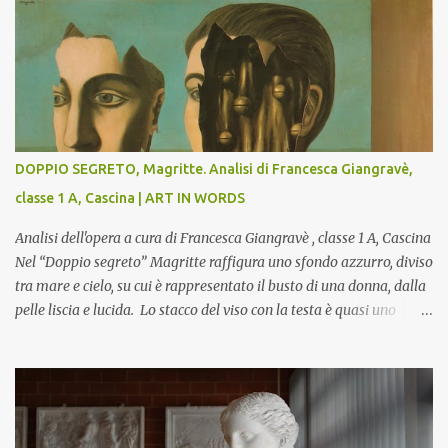
DOPPIO SEGRETO, Magritte. Analisi di Francesca Giangravè,
classe 1 A, Cascina | ART IN WORDS
Analisi dell'opera a cura di Francesca Giangravè , classe 1 A, Cascina
Nel “Doppio segreto” Magritte raffigura uno sfondo azzurro, diviso
tra mare e cielo, su cui è rappresentato il busto di una donna, dalla
pelle liscia e lucida. Lo stacco del viso con la testa è quasi uno
strappo o un taglio, scopre sulla destra l’interno del corpo: non
organi umani, ma una materia metallica, fatta di cilindri e sfere,
un motivo che Magritte propone frequentemente nelle sue opere,
che in questo caso assumono un aspetto minaccioso, come se si
trattasse di un qualcosa di malinconico, sia per il colore che per la