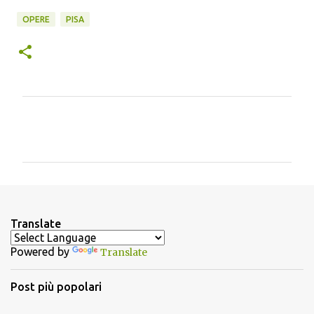
OPERE
PISA
C
o
m
m
e
n
Translate
t
Powered by
Translate
i
Post più popolari