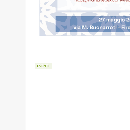
EVENTI
C
o