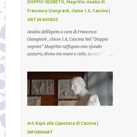
DOPPIO SEGRETO, Magritte. Analisi di
Francesca Giangravè, classe 1 A, Cascina |
ART IN WORDS
Analisi dell'opera a cura di Francesca
Giangravè , classe 1 A, Cascina Nel “Doppio
segreto” Magritte raffigura uno sfondo
azzurro, diviso tra mare e cielo, su cui è
rappresentato il busto di una donna, dalla
pelle liscia e lucida. Lo stacco del viso con la
testa è quasi uno strappo o un taglio, scopre
sulla destra l’interno del corpo: non organi
umani, ma una materia metallica, fatta di
cilindri e sfere, un motivo che Magritte
propone frequentemente nelle sue opere,
che in questo caso assumono un aspetto
minaccioso, come se si trattasse di un
Art-Expò alla Gipsoteca di Cascina |
qualcosa di malinconico, sia per il colore che
INFORMART
per la consistenza del materiale. L’enigma