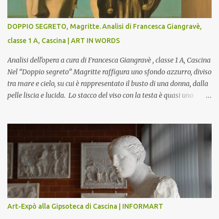
DOPPIO SEGRETO, Magritte. Analisi di Francesca Giangravè,
classe 1 A, Cascina | ART IN WORDS
Analisi dell'opera a cura di Francesca Giangravè , classe 1 A, Cascina
Nel “Doppio segreto” Magritte raffigura uno sfondo azzurro, diviso
tra mare e cielo, su cui è rappresentato il busto di una donna, dalla
pelle liscia e lucida. Lo stacco del viso con la testa è quasi uno
strappo o un taglio, scopre sulla destra l’interno del corpo: non
organi umani, ma una materia metallica, fatta di cilindri e sfere,
un motivo che Magritte propone frequentemente nelle sue opere,
che in questo caso assumono un aspetto minaccioso, come se si
trattasse di un qualcosa di malinconico, sia per il colore che per la
consistenza del materiale. L’enigma che reca l’immagine, un volto
staccato, con uno sguardo fisso, il cui non si capisce se esso è un
uomo una donna, con l’espressione rigida. Magritte, il maestro
dello straniamento della visione, costruisce un’immagine tanto
Art-Expò alla Gipsoteca di Cascina | INFORMART
meticolosa e nitida quanto assurda e inquietante. Uno