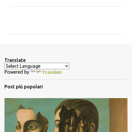
C
o
m
m
e
n
Translate
t
Powered by
Translate
i
Post più popolari