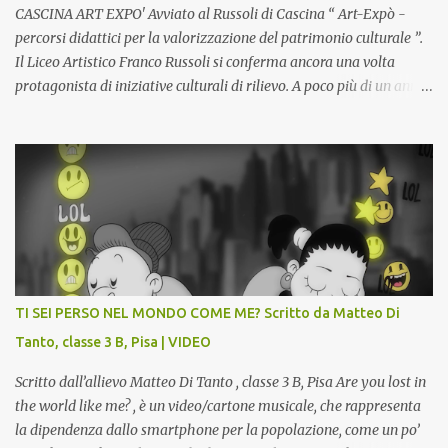
sdoppiamento del soggetto come spesso a...
CASCINA ART EXPO' Avviato al Russoli di Cascina “ Art-Expò -
percorsi didattici per la valorizzazione del patrimonio culturale ”.
Il Liceo Artistico Franco Russoli si conferma ancora una volta
protagonista di iniziative culturali di rilievo. A poco più di un anno
dall’inaugurazione della Gipsoteca Comunale, gli alunni delle
classi 4 A e 4 B saranno protagonisti di Art-Expò un progetto di
valorizzazione del patrimonio storico artistico dell’ex Istituto
d’Arte, finanziato dal Miur a valere sui Bandi PON, che trasformerà
la Gipsoteca in un laboratorio didattico.Venti ragazzi del Liceo
potranno studiare e riscoprire: i Gessi storici dell’ex-Istituto d’Arte,
attualmente musealizzati nella Gipsoteca della Biblioteca
Comunale "Peppino Impastato" di Cascina. Quadri, disegni,
progetti di arredamento e di mobili, intarsi ed intagli lignei
TI SEI PERSO NEL MONDO COME ME? Scritto da Matteo Di
presenti nell’Archivio del Liceo Artistico, opere artistiche eseguite
Tanto, classe 3 B, Pisa | VIDEO
da allievi e studenti dell’Istituto d’Arte durante il...
Scritto dall’allievo Matteo Di Tanto , classe 3 B, Pisa Are you lost in
the world like me? , è un video/cartone musicale, che rappresenta
la dipendenza dallo smartphone per la popolazione, come un po’