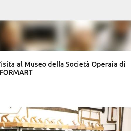
Passa ai contenuti principali
sita al Museo della Società Operaia di
 INFORMART