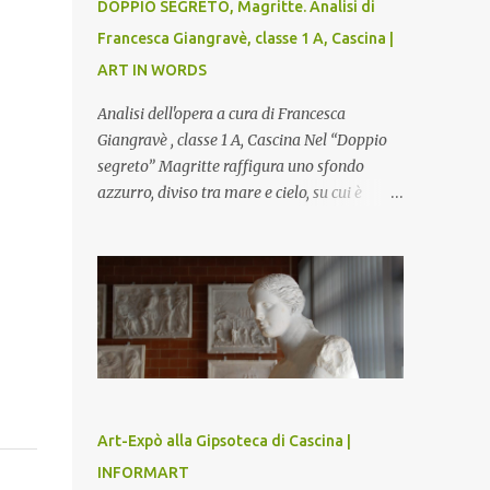
DOPPIO SEGRETO, Magritte. Analisi di
Francesca Giangravè, classe 1 A, Cascina |
ART IN WORDS
Analisi dell'opera a cura di Francesca
Giangravè , classe 1 A, Cascina Nel “Doppio
segreto” Magritte raffigura uno sfondo
azzurro, diviso tra mare e cielo, su cui è
rappresentato il busto di una donna, dalla
pelle liscia e lucida. Lo stacco del viso con la
testa è quasi uno strappo o un taglio, scopre
sulla destra l’interno del corpo: non organi
umani, ma una materia metallica, fatta di
cilindri e sfere, un motivo che Magritte
propone frequentemente nelle sue opere,
che in questo caso assumono un aspetto
minaccioso, come se si trattasse di un
Art-Expò alla Gipsoteca di Cascina |
qualcosa di malinconico, sia per il colore che
INFORMART
per la consistenza del materiale. L’enigma