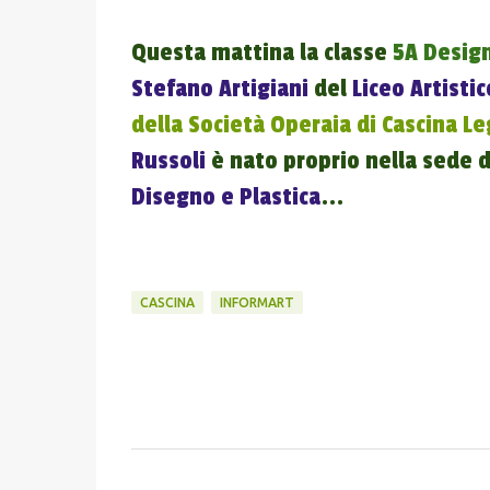
Questa mattina la classe
5A Design
Stefano Artigiani
del
Liceo Artistic
della Società Operaia di Cascina L
Russoli
è nato proprio nella sede d
Disegno e Plastica
...
CASCINA
INFORMART
C