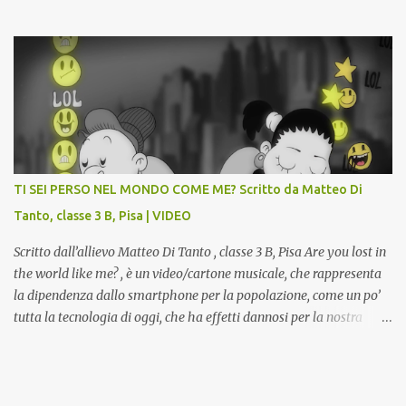
dall’inaugurazione della Gipsoteca Comunale, gli alunni delle
classi 4 A e 4 B saranno protagonisti di Art-Expò un progetto di
valorizzazione del patrimonio storico artistico dell’ex Istituto
d’Arte, finanziato dal Miur a valere sui Bandi PON, che trasformerà
la Gipsoteca in un laboratorio didattico.Venti ragazzi del Liceo
potranno studiare e riscoprire: i Gessi storici dell’ex-Istituto d’Arte,
attualmente musealizzati nella Gipsoteca della Biblioteca
Comunale "Peppino Impastato" di Cascina. Quadri, disegni,
progetti di arredamento e di mobili, intarsi ed intagli lignei
TI SEI PERSO NEL MONDO COME ME? Scritto da Matteo Di
presenti nell’Archivio del Liceo Artistico, opere artistiche eseguite
Tanto, classe 3 B, Pisa | VIDEO
da allievi e studenti dell’Istituto d’Arte durante il...
Scritto dall’allievo Matteo Di Tanto , classe 3 B, Pisa Are you lost in
the world like me? , è un video/cartone musicale, che rappresenta
la dipendenza dallo smartphone per la popolazione, come un po’
tutta la tecnologia di oggi, che ha effetti dannosi per la nostra
salute fisica e mentale; sulla nostra società ad ogni livello. Questi
tre minuti e quindici secondi, iniziano con una rappresentazione
del mondo frenetico, caotico, fatto di persone ormai " ipnotizzate "
dal cellulare, il tutto visto e raccontato attraverso gli occhi di un