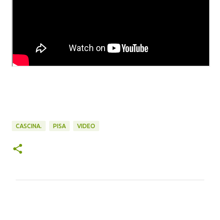
CASCINA.
PISA
VIDEO
C
o