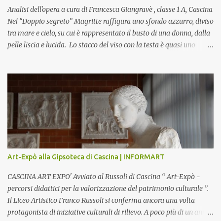
Analisi dell'opera a cura di Francesca Giangravè , classe 1 A, Cascina
Nel “Doppio segreto” Magritte raffigura uno sfondo azzurro, diviso
tra mare e cielo, su cui è rappresentato il busto di una donna, dalla
pelle liscia e lucida. Lo stacco del viso con la testa è quasi uno
strappo o un taglio, scopre sulla destra l’interno del corpo: non
organi umani, ma una materia metallica, fatta di cilindri e sfere,
un motivo che Magritte propone frequentemente nelle sue opere,
che in questo caso assumono un aspetto minaccioso, come se si
trattasse di un qualcosa di malinconico, sia per il colore che per la
consistenza del materiale. L’enigma che reca l’immagine, un volto
staccato, con uno sguardo fisso, il cui non si capisce se esso è un
uomo una donna, con l’espressione rigida. Magritte, il maestro
dello straniamento della visione, costruisce un’immagine tanto
Art-Expò alla Gipsoteca di Cascina | INFORMART
meticolosa e nitida quanto assurda e inquietante. Uno
sdoppiamento del soggetto come spesso a...
CASCINA ART EXPO' Avviato al Russoli di Cascina “ Art-Expò -
percorsi didattici per la valorizzazione del patrimonio culturale ”.
Il Liceo Artistico Franco Russoli si conferma ancora una volta
protagonista di iniziative culturali di rilievo. A poco più di un anno