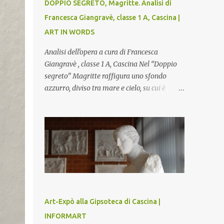
DOPPIO SEGRETO, Magritte. Analisi di
Francesca Giangravè, classe 1 A, Cascina |
ART IN WORDS
Analisi dell'opera a cura di Francesca
Giangravè , classe 1 A, Cascina Nel “Doppio
segreto” Magritte raffigura uno sfondo
azzurro, diviso tra mare e cielo, su cui è
rappresentato il busto di una donna, dalla
pelle liscia e lucida. Lo stacco del viso con la
testa è quasi uno strappo o un taglio, scopre
sulla destra l’interno del corpo: non organi
umani, ma una materia metallica, fatta di
cilindri e sfere, un motivo che Magritte
propone frequentemente nelle sue opere,
che in questo caso assumono un aspetto
minaccioso, come se si trattasse di un
Art-Expò alla Gipsoteca di Cascina |
qualcosa di malinconico, sia per il colore che
INFORMART
per la consistenza del materiale. L’enigma