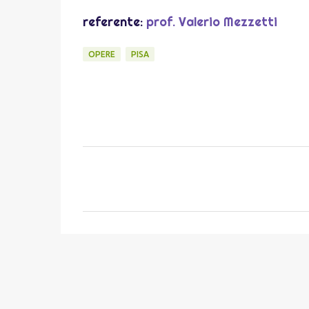
referente:
prof. Valerio Mezzetti
OPERE
PISA
C
o
m
m
e
n
t
i