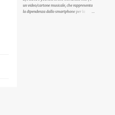
Quadri, disegni, progetti di arredamento e di
un video/cartone musicale, che rappresenta
mobili, intarsi ed intagli lignei presenti
la dipendenza dallo smartphone per la
nell’Archivio del Liceo Artistico, opere
popolazione, come un po’ tutta la tecnologia
artistiche eseguite da allievi e studenti
di oggi, che ha effetti dannosi per la nostra
dell’Istituto d’Arte durante il...
salute fisica e mentale; sulla nostra società
ad ogni livello. Questi tre minuti e quindici
secondi, iniziano con una rappresentazione
del mondo frenetico, caotico, fatto di persone
ormai " ipnotizzate " dal cellulare, il tutto
visto e raccontato attraverso gli occhi di un
bambino. Sottolineato dalla frase iniziale "
these sistems are failing ", a significare il
fallimento del sistema, fondato sulla ricerca
continua dell'innovazione, che invece ci fa
perdere i veri valori umani, fatti di rapporti
sociali, come amicizia, amore, rispetto e
tanto altro. Questo bambino, unico soggetto
senza cellulare insieme ad una ragazzina,