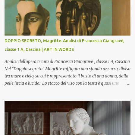
DOPPIO SEGRETO, Magritte. Analisi di Francesca Giangravè,
classe 1 A, Cascina | ART IN WORDS
Analisi dell'opera a cura di Francesca Giangravè , classe 1 A, Cascina
Nel “Doppio segreto” Magritte raffigura uno sfondo azzurro, diviso
tra mare e cielo, su cui è rappresentato il busto di una donna, dalla
pelle liscia e lucida. Lo stacco del viso con la testa è quasi uno
strappo o un taglio, scopre sulla destra l’interno del corpo: non
organi umani, ma una materia metallica, fatta di cilindri e sfere,
un motivo che Magritte propone frequentemente nelle sue opere,
che in questo caso assumono un aspetto minaccioso, come se si
trattasse di un qualcosa di malinconico, sia per il colore che per la
consistenza del materiale. L’enigma che reca l’immagine, un volto
staccato, con uno sguardo fisso, il cui non si capisce se esso è un