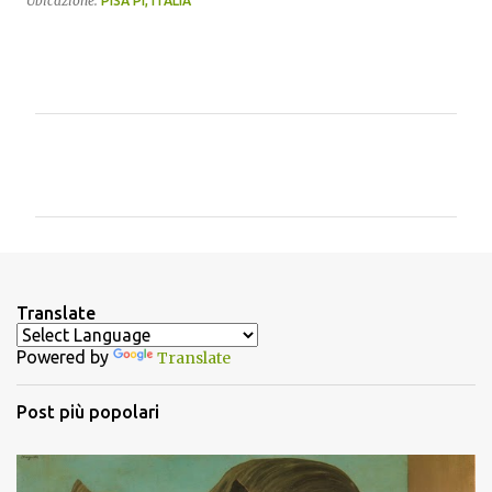
Ubicazione:
PISA PI, ITALIA
C
o
m
m
e
n
Translate
t
Powered by
Translate
i
Post più popolari