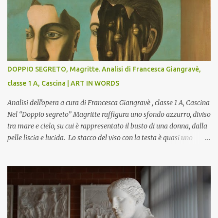
DOPPIO SEGRETO, Magritte. Analisi di Francesca Giangravè,
classe 1 A, Cascina | ART IN WORDS
Analisi dell'opera a cura di Francesca Giangravè , classe 1 A, Cascina
Nel “Doppio segreto” Magritte raffigura uno sfondo azzurro, diviso
tra mare e cielo, su cui è rappresentato il busto di una donna, dalla
pelle liscia e lucida. Lo stacco del viso con la testa è quasi uno
strappo o un taglio, scopre sulla destra l’interno del corpo: non
organi umani, ma una materia metallica, fatta di cilindri e sfere,
un motivo che Magritte propone frequentemente nelle sue opere,
che in questo caso assumono un aspetto minaccioso, come se si
trattasse di un qualcosa di malinconico, sia per il colore che per la
consistenza del materiale. L’enigma che reca l’immagine, un volto