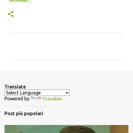
INFORMART
C
o
m
m
e
n
Translate
t
Powered by
Translate
i
Post più popolari