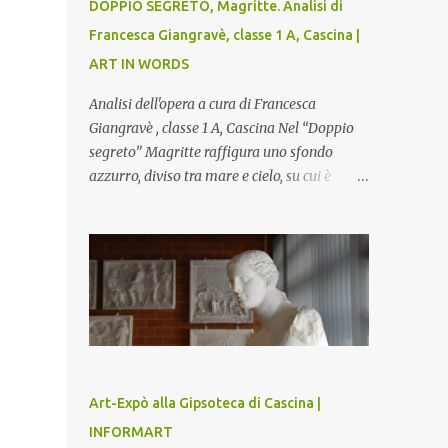
DOPPIO SEGRETO, Magritte. Analisi di
Francesca Giangravè, classe 1 A, Cascina |
ART IN WORDS
Analisi dell'opera a cura di Francesca
Giangravè , classe 1 A, Cascina Nel “Doppio
segreto” Magritte raffigura uno sfondo
azzurro, diviso tra mare e cielo, su cui è
rappresentato il busto di una donna, dalla
pelle liscia e lucida. Lo stacco del viso con la
testa è quasi uno strappo o un taglio, scopre
sulla destra l’interno del corpo: non organi
umani, ma una materia metallica, fatta di
cilindri e sfere, un motivo che Magritte
propone frequentemente nelle sue opere,
che in questo caso assumono un aspetto
minaccioso, come se si trattasse di un
Art-Expò alla Gipsoteca di Cascina |
qualcosa di malinconico, sia per il colore che
INFORMART
per la consistenza del materiale. L’enigma