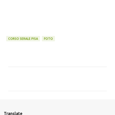
CORSO SERALE PISA
FOTO
C
o
m
m
e
n
Translate