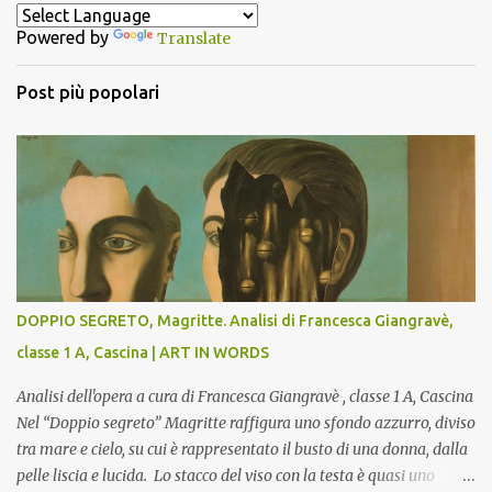
t
Powered by
Translate
i
Post più popolari
DOPPIO SEGRETO, Magritte. Analisi di Francesca Giangravè,
classe 1 A, Cascina | ART IN WORDS
Analisi dell'opera a cura di Francesca Giangravè , classe 1 A, Cascina
Nel “Doppio segreto” Magritte raffigura uno sfondo azzurro, diviso
tra mare e cielo, su cui è rappresentato il busto di una donna, dalla
pelle liscia e lucida. Lo stacco del viso con la testa è quasi uno