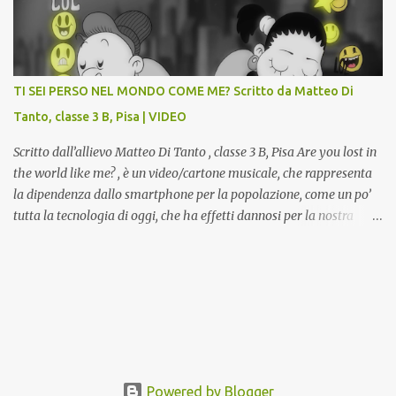
potranno studiare e riscoprire: i Gessi storici dell’ex-Istituto d’Arte,
attualmente musealizzati nella Gipsoteca della Biblioteca
Comunale "Peppino Impastato" di Cascina. Quadri, disegni,
progetti di arredamento e di mobili, intarsi ed intagli lignei
TI SEI PERSO NEL MONDO COME ME? Scritto da Matteo Di
presenti nell’Archivio del Liceo Artistico, opere artistiche eseguite
Tanto, classe 3 B, Pisa | VIDEO
da allievi e studenti dell’Istituto d’Arte durante il...
Scritto dall’allievo Matteo Di Tanto , classe 3 B, Pisa Are you lost in
the world like me? , è un video/cartone musicale, che rappresenta
la dipendenza dallo smartphone per la popolazione, come un po’
tutta la tecnologia di oggi, che ha effetti dannosi per la nostra
salute fisica e mentale; sulla nostra società ad ogni livello. Questi
tre minuti e quindici secondi, iniziano con una rappresentazione
del mondo frenetico, caotico, fatto di persone ormai " ipnotizzate "
dal cellulare, il tutto visto e raccontato attraverso gli occhi di un
bambino. Sottolineato dalla frase iniziale " these sistems are
failing ", a significare il fallimento del sistema, fondato sulla
ricerca continua dell'innovazione, che invece ci fa perdere i veri
valori umani, fatti di rapporti sociali, come amicizia, amore,
Powered by Blogger